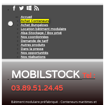
Accueil
Achat Conteneurs
Achat Bungalows
Location bâtiment modulaire
Alsa-Stockage / Box privé
Nos coordonnées
Demande de tarif
Autres produits
Dans la presse
Nos opportunités
Nos réalisations
MOBILSTOCK
Tel :
03.89.51.24.45
Bâtiment modulaire préfabriqué - Conteneurs maritimes et