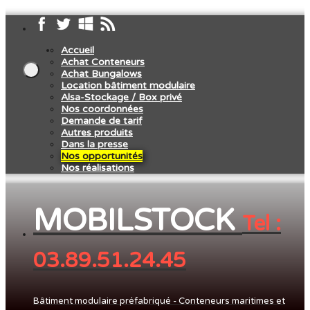
Accueil
Achat Conteneurs
Achat Bungalows
Location bâtiment modulaire
Alsa-Stockage / Box privé
Nos coordonnées
Demande de tarif
Autres produits
Dans la presse
Nos opportunités
Nos réalisations
MOBILSTOCK
Tel :
03.89.51.24.45
Bâtiment modulaire préfabriqué - Conteneurs maritimes et