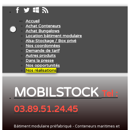
Accueil
Achat Conteneurs
Achat Bungalows
Location bâtiment modulaire
Alsa-Stockage / Box privé
Nos coordonnées
Demande de tarif
Autres produits
Dans la presse
Nos opportunités
Nos réalisations
MOBILSTOCK
Tel :
03.89.51.24.45
Bâtiment modulaire préfabriqué - Conteneurs maritimes et