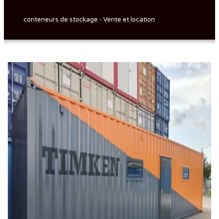
conteneurs de stockage - Vente et location