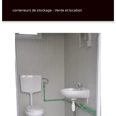
conteneurs de stockage - Vente et location