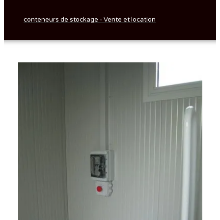
conteneurs de stockage - Vente et location