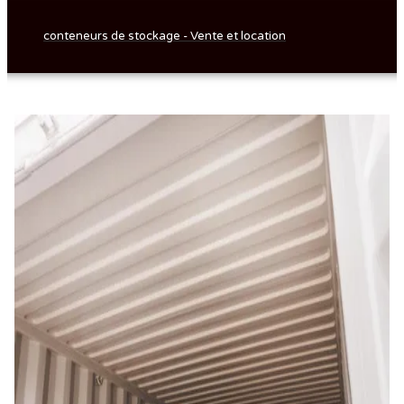
conteneurs de stockage - Vente et location