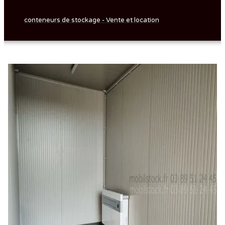
conteneurs de stockage - Vente et location