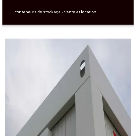
conteneurs de stockage - Vente et location