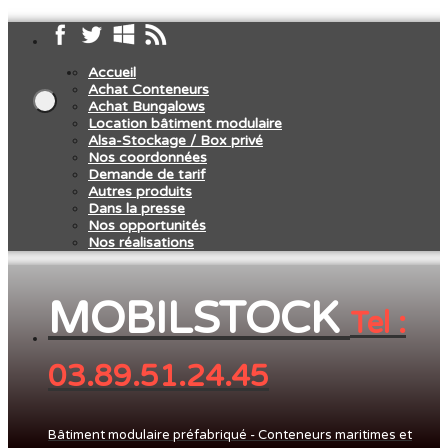
Accueil
Achat Conteneurs
Achat Bungalows
Location bâtiment modulaire
Alsa-Stockage / Box privé
Nos coordonnées
Demande de tarif
Autres produits
Dans la presse
Nos opportunités
Nos réalisations
MOBILSTOCK
Tel :
03.89.51.24.45
Bâtiment modulaire préfabriqué - Conteneurs maritimes et